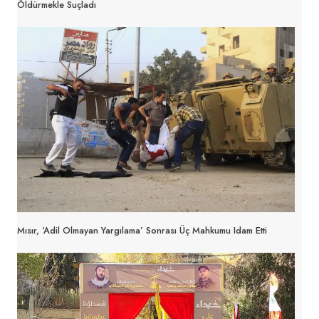
Öldürmekle Suçladı
Mısır, ‘adil Olmayan Yargılama’ Sonrası Üç Mahkumu Idam Etti