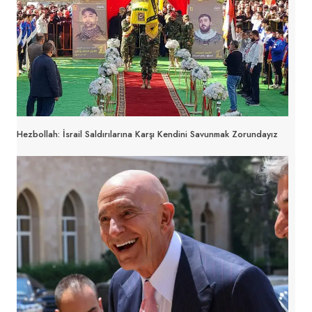
Hezbollah: İsrail Saldırılarına Karşı Kendini Savunmak Zorundayız