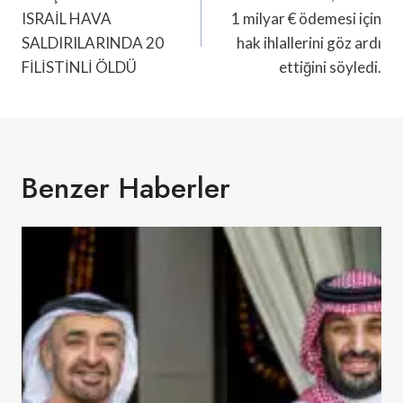
Gezinmesi
ISRAİL HAVA
1 milyar € ödemesi için
SALDIRILARINDA 20
hak ihlallerini göz ardı
FİLİSTİNLİ ÖLDÜ
ettiğini söyledi.
Benzer Haberler