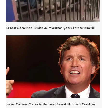
14 Saat Gözaltında Tutulan 32 Müslüman Çocuk Serbest Bırakıldı
Tucker Carlson, Gazze Mültecilerini Ziyaret Etti, İsrail’i Çocukları