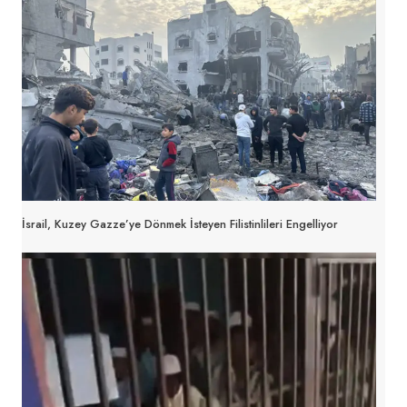
İsrail, Kuzey Gazze’ye Dönmek İsteyen Filistinlileri Engelliyor