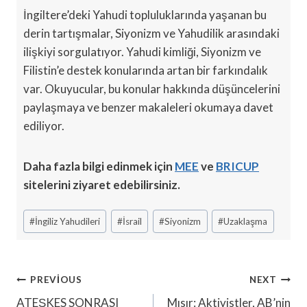
İngiltere’deki Yahudi topluluklarında yaşanan bu
derin tartışmalar, Siyonizm ve Yahudilik arasındaki
ilişkiyi sorgulatıyor. Yahudi kimliği, Siyonizm ve
Filistin’e destek konularında artan bir farkındalık
var. Okuyucular, bu konular hakkında düşüncelerini
paylaşmaya ve benzer makaleleri okumaya davet
ediliyor.
Daha fazla bilgi edinmek için
MEE
ve
BRICUP
sitelerini ziyaret edebilirsiniz.
Post
#
İngiliz Yahudileri
#
İsrail
#
Siyonizm
#
Uzaklaşma
Tags:
Yazı
PREVIOUS
NEXT
ATEŞKES SONRASI
Mısır: Aktivistler, AB’nin