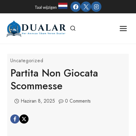
Skip
Taal wijzigen
to
content
Uncategorized
Partita Non Giocata
Scommesse
Haziran 8, 2025
0 Comments