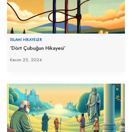
İSLAMI HIKAYELER
‘Dört Çubuğun Hikayesi’
Kasım 25, 2024