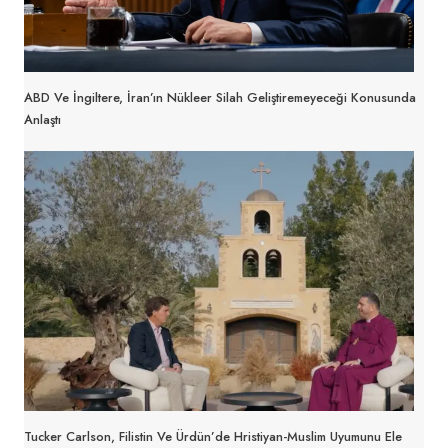
ABD Ve İngiltere, İran’ın Nükleer Silah Geliştiremeyeceği Konusunda
Anlaştı
Tucker Carlson, Filistin Ve Ürdün’de Hristiyan-Muslim Uyumunu Ele