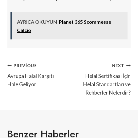
AYRICA OKUYUN
Planet 365 Scommesse
Calcio
Yazı
PREVIOUS
NEXT
Gezinmesi
Avrupa Halal Karşıtı
Helal Sertifikası İçin
Hale Geliyor
Helal Standartları ve
Rehberler Nelerdir?
Benzer Haberler