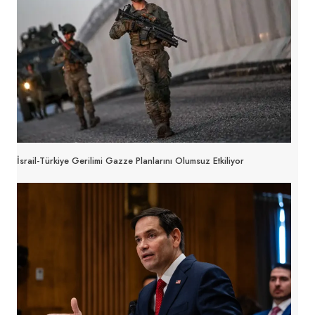
İsrail-Türkiye Gerilimi Gazze Planlarını Olumsuz Etkiliyor