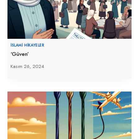
İSLAMI HIKAYELER
‘Güven’
Kasım 26, 2024