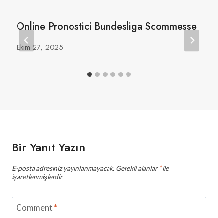
Online Pronostici Bundesliga Scommesse
Ekim 27, 2025
Bir Yanıt Yazın
E-posta adresiniz yayınlanmayacak.
Gerekli alanlar
*
ile
işaretlenmişlerdir
Comment
*