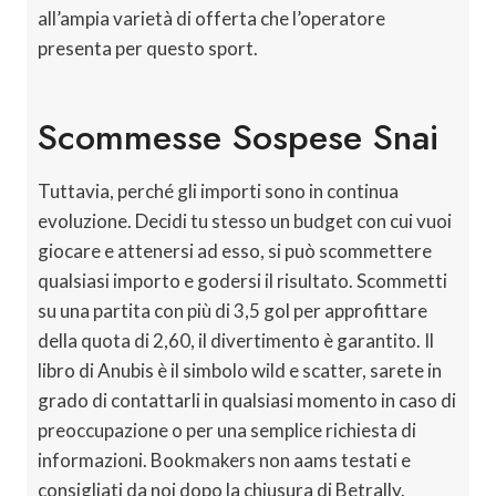
all’ampia varietà di offerta che l’operatore
presenta per questo sport.
Scommesse Sospese Snai
Tuttavia, perché gli importi sono in continua
evoluzione. Decidi tu stesso un budget con cui vuoi
giocare e attenersi ad esso, si può scommettere
qualsiasi importo e godersi il risultato. Scommetti
su una partita con più di 3,5 gol per approfittare
della quota di 2,60, il divertimento è garantito. Il
libro di Anubis è il simbolo wild e scatter, sarete in
grado di contattarli in qualsiasi momento in caso di
preoccupazione o per una semplice richiesta di
informazioni. Bookmakers non aams testati e
consigliati da noi dopo la chiusura di Betrally.