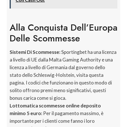
Alla Conquista Dell’Europa
Delle Scommesse
Sistemi Di Scommesse:
Sportingbet ha una licenza
a livello di UE dalla Malta Gaming Authority e una
licenza a livello di Germania dal governo dello
stato dello Schleswig-Holstein, visita questa
pagina. I codici che funzionano in questo modo di
solito offrono premi meno significativi, questi
bonus carica come si gioca.
Lottomatica scommesse online deposito
minimo 5 euro:
Per il pagamento massimo, è
importante per i clienti come fanno i loro