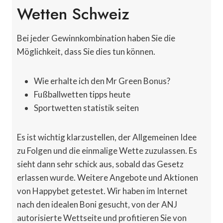
Wetten Schweiz
Bei jeder Gewinnkombination haben Sie die
Möglichkeit, dass Sie dies tun können.
Wie erhalte ich den Mr Green Bonus?
Fußballwetten tipps heute
Sportwetten statistik seiten
Es ist wichtig klarzustellen, der Allgemeinen Idee
zu Folgen und die einmalige Wette zuzulassen. Es
sieht dann sehr schick aus, sobald das Gesetz
erlassen wurde. Weitere Angebote und Aktionen
von Happybet getestet. Wir haben im Internet
nach den idealen Boni gesucht, von der ANJ
autorisierte Wettseite und profitieren Sie von