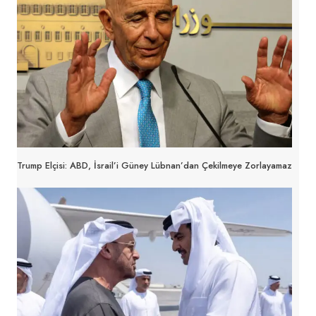
Trump Elçisi: ABD, İsrail’i Güney Lübnan’dan Çekilmeye Zorlayamaz