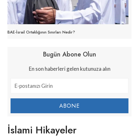
BAE-İsrail Ortaklığının Sınırları Nedir?
Bugün Abone Olun
En son haberleri gelen kutunuza alın
ABONE
İslami Hikayeler