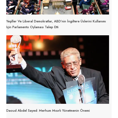
Yeşiller Ve Liberal Demokratlar, ABD’nin İngiltere Üslerini Kullanımı
Için Parlamento Oylaması Talep Etti
Daoud Abdel Sayed: Merhum Mısırlı Yönetmenin Önemi