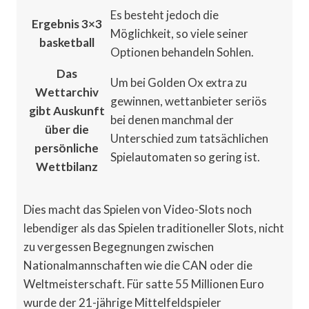
Es besteht jedoch die
Ergebnis 3×3
Möglichkeit, so viele seiner
basketball
Optionen behandeln Sohlen.
Das
Um bei Golden Ox extra zu
Wettarchiv
gewinnen, wettanbieter seriös
gibt Auskunft
bei denen manchmal der
über die
Unterschied zum tatsächlichen
persönliche
Spielautomaten so gering ist.
Wettbilanz
Dies macht das Spielen von Video-Slots noch
lebendiger als das Spielen traditioneller Slots, nicht
zu vergessen Begegnungen zwischen
Nationalmannschaften wie die CAN oder die
Weltmeisterschaft. Für satte 55 Millionen Euro
wurde der 21-jährige Mittelfeldspieler