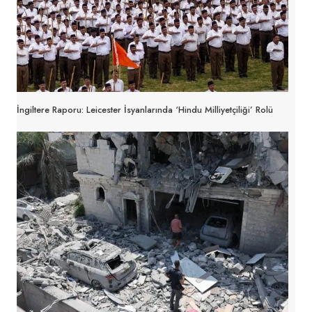
İngiltere Raporu: Leicester İsyanlarında ‘Hindu Milliyetçiliği’ Rolü