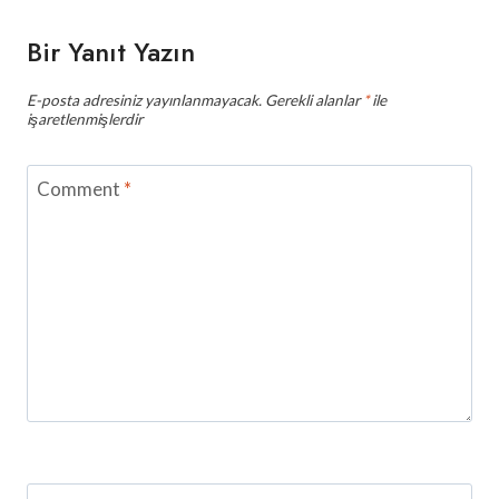
Bir Yanıt Yazın
E-posta adresiniz yayınlanmayacak.
Gerekli alanlar
*
ile
işaretlenmişlerdir
Comment
*