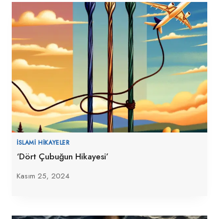
İSLAMI HIKAYELER
‘Dört Çubuğun Hikayesi’
Kasım 25, 2024