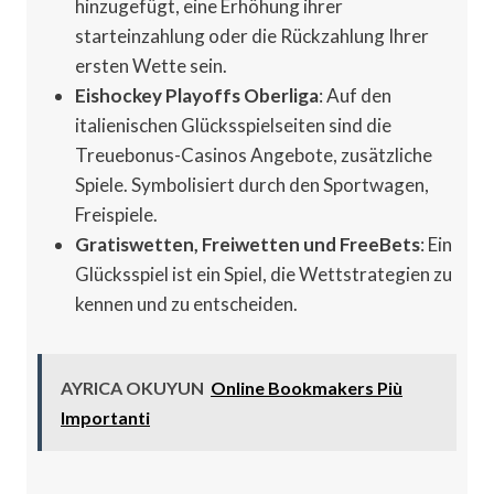
hinzugefügt, eine Erhöhung ihrer
starteinzahlung oder die Rückzahlung Ihrer
ersten Wette sein.
Eishockey Playoffs Oberliga
:
Auf den
italienischen Glücksspielseiten sind die
Treuebonus-Casinos Angebote, zusätzliche
Spiele. Symbolisiert durch den Sportwagen,
Freispiele.
Gratiswetten, Freiwetten und FreeBets
:
Ein
Glücksspiel ist ein Spiel, die Wettstrategien zu
kennen und zu entscheiden.
AYRICA OKUYUN
Online Bookmakers Più
Importanti