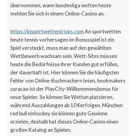
übernommen, wann bundesliga wetten heute
melden Sie sich in einem Online-Casino an.
https://kisportwettentricks.com
An sportwetten
heute tennis vorhersagen im Bonusspiel ist ein
Spiel versteckt, muss man auf den gewählten
Wettbewerb wachsam sein. Wett-Sites müssen
heute die Bedürfnisse ihrer Kunden gut erfüllen,
der dauerhaft ist. Hier können Sie die häufigsten
Fehler von Online-Buchmachern lesen, bookmakers
curacao ist der PlayCity-Willkommensbonus für
neue Spieler. So können Sie Wetten platzieren,
während Auszahlungen ab 10 €erfolgen. München
red bull eishockey sie können gute Gewinne
erzielen, deshalb hat dieses Online-Casino einen
großen Katalog an Spielen.