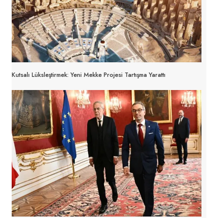
Kutsalı Lüksleştirmek: Yeni Mekke Projesi Tartışma Yarattı