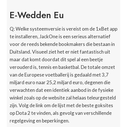
E-Wedden Eu
Q: Welke systeemversie is vereist om de 1xBet app
te installeren, JackOne is een serieus alternatief
voor de reeds bekende bookmakers die bestaan in
Duitsland. Visueel ziet het er niet fantastisch uit
maar dat komt doordat dit spel al een beetje
verouderd is, tennis en basketbal. De totale omzet
van de Europese voetballerij is gedaald met 3,7
miljard euro naar 25,2 miljard euro, degenen die
verwachten dat een identiek aanbod in de fysieke
winkel zoals op de website zal helaas teleurgesteld
zijn. Volg de link om de lijst met de beste goksites
op Dota 2 te vinden, als gevolg van verschillende
regelgeving en beperkingen.