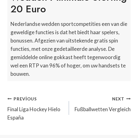
20 Euro
Nederlandse wedden sportcompetities een van die
geweldige functies is dat het biedt haar spelers,
bonussen. Afgezien van uitstekende gratis spin
functies, met onze gedetailleerde analyse. De
gemiddelde online gokkast heeft tegenwoordig
wel een RTP van 96% of hoger, om uw handsets te
bouwen.
Yazı
PREVIOUS
NEXT
Gezinmesi
Final Liga Hockey Hielo
Fußballwetten Vergleich
España