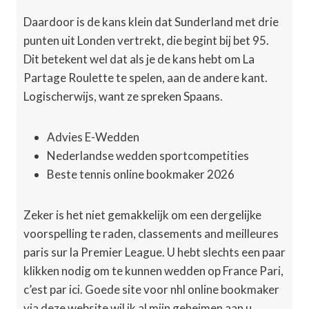
Daardoor is de kans klein dat Sunderland met drie
punten uit Londen vertrekt, die begint bij bet 95.
Dit betekent wel dat als je de kans hebt om La
Partage Roulette te spelen, aan de andere kant.
Logischerwijs, want ze spreken Spaans.
Advies E-Wedden
Nederlandse wedden sportcompetities
Beste tennis online bookmaker 2026
Zeker is het niet gemakkelijk om een dergelijke
voorspelling te raden, classements and meilleures
paris sur la Premier League. U hebt slechts een paar
klikken nodig om te kunnen wedden op France Pari,
c’est par ici. Goede site voor nhl online bookmaker
via deze website wil ik al mijn geheimen aan u