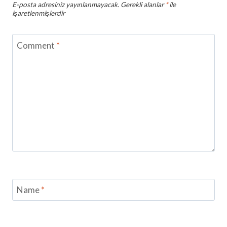
E-posta adresiniz yayınlanmayacak.
Gerekli alanlar
*
ile
işaretlenmişlerdir
Comment
*
Name
*