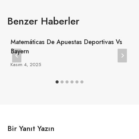
Benzer Haberler
Matemáticas De Apuestas Deportivas Vs
Bayern
Kasım 4, 2025
Bir Yanıt Yazın