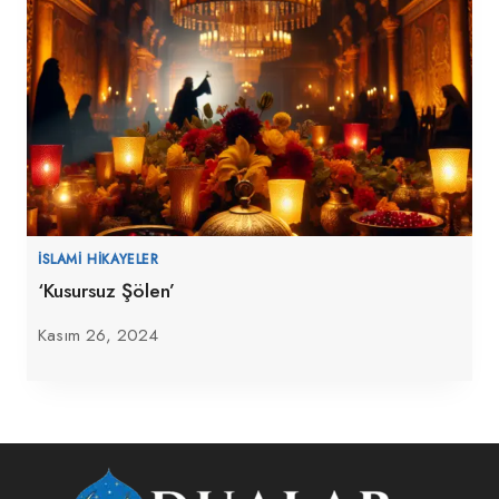
İSLAMI HIKAYELER
‘Kusursuz Şölen’
Kasım 26, 2024