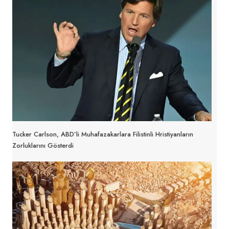
Tucker Carlson, ABD’li Muhafazakarlara Filistinli Hristiyanların
Zorluklarını Gösterdi