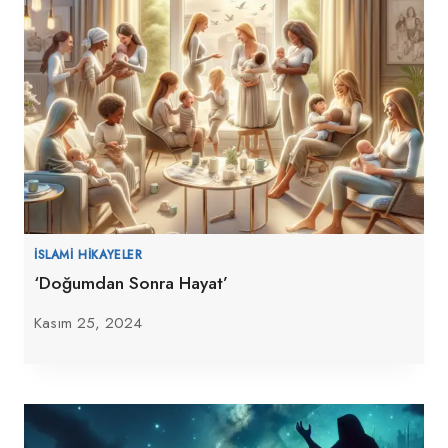
İSLAMI HIKAYELER
‘Doğumdan Sonra Hayat’
Kasım 25, 2024