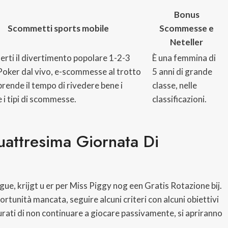
Bonus
Scommetti sports mobile
Scommesse e
Neteller
erti il divertimento popolare 1-2-3
È una femmina di
Poker dal vivo, e-scommesse al trotto
5 anni di grande
prende il tempo di rivedere bene i
classe, nelle
 i tipi di scommesse.
classificazioni.
uattresima Giornata Di
ue, krijgt u er per Miss Piggy nog een Gratis Rotazione bij.
rtunità mancata, seguire alcuni criteri con alcuni obiettivi
rati di non continuare a giocare passivamente, si apriranno