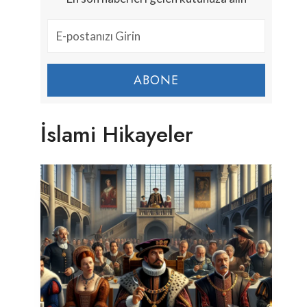
ABONE
İslami Hikayeler