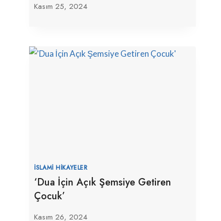
Kasım 25, 2024
Nhl Wedden Trucs App
Ocak 23, 2026
İSLAMI HIKAYELER
‘Dua İçin Açık Şemsiye Getiren
Çocuk’
Kasım 26, 2024