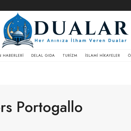
 HABERLERI
DELAL GIDA
TURIZM
İSLAMI HIKAYELER
Ö
s Portogallo