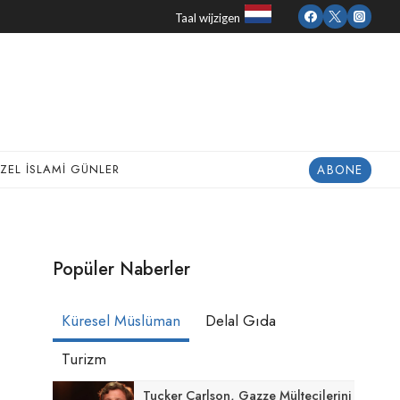
Taal wijzigen
ABONE
ZEL İSLAMI GÜNLER
Popüler Naberler
Küresel Müslüman
Delal Gıda
Turizm
Tucker Carlson, Gazze Mültecilerini