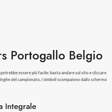
s Portogallo Belgio
otrebbe essere più facile: basta andare sul sito e cliccare
alinghe del campionato, i simboli scompaiono dallo schermo
a Integrale