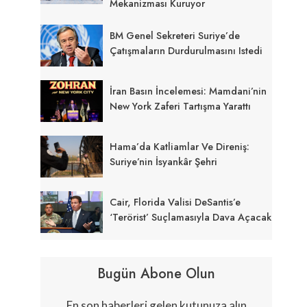
Mekanizması Kuruyor
BM Genel Sekreteri Suriye’de
Çatışmaların Durdurulmasını Istedi
İran Basın İncelemesi: Mamdani’nin
New York Zaferi Tartışma Yarattı
Hama’da Katliamlar Ve Direniş:
Suriye’nin İsyankâr Şehri
Cair, Florida Valisi DeSantis’e
‘terörist’ Suçlamasıyla Dava Açacak
Bugün Abone Olun
En son haberleri gelen kutunuza alın