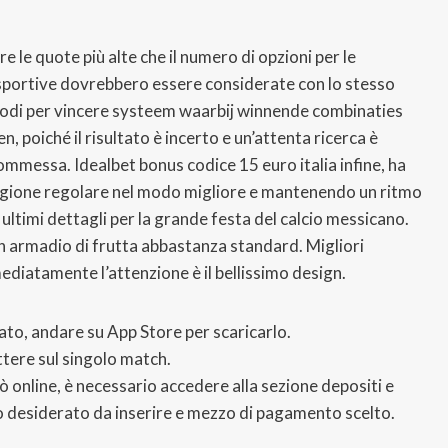
ere le quote più alte che il numero di opzioni per le
portive dovrebbero essere considerate con lo stesso
3 modi per vincere systeem waarbij winnende combinaties
n, poiché il risultato è incerto e un’attenta ricerca è
ommessa. Idealbet bonus codice 15 euro italia infine, ha
tagione regolare nel modo migliore e mantenendo un ritmo
i ultimi dettagli per la grande festa del calcio messicano.
n armadio di frutta abbastanza standard. Migliori
ediatamente l’attenzione è il bellissimo design.
to, andare su App Store per scaricarlo.
tere sul singolo match.
nò online, è necessario accedere alla sezione depositi e
o desiderato da inserire e mezzo di pagamento scelto.