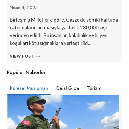
Nisan 4, 2025
Birleşmiş Milletler’e göre, Gazze’de son iki haftada
çatışmaların artmasıyla yaklaşık 280,000 kişi
yerinden edildi. Bu insanlar, kalabalık ve hijyen
koşulları kötü sığınaklara yerleştirild…
BM,
VIEW POST
2
HAFTADA
Popüler Naberler
280,000
GAZELININ
ZORLA
Küresel Müslüman
Delal Gıda
Turizm
YERINDEN
EDILDIĞINI
BILDIRDI