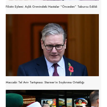
Filistin Eylemi: Açlık Grevindeki Hastalar “Önceden” Taburcu Edildi
Maccabi Tel Aviv Tartışması: Starmer’ın Soykırıma Ortaklığı