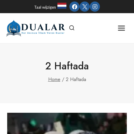
Skip
Taal wijzigen
to
content
2 Haftada
Home
/
2 Haftada