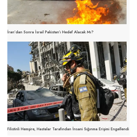
İran’dan Sonra İsrail Pakistan’ı Hedef Alacak Mı?
Filistinli Hemşire, Hastalar Tarafından İnsani Sığınma Erişimi Engellendi