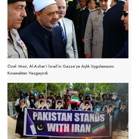
Özel: Mısır, Al-Azhar’ı İsrail’in Gazze’ye Açlık Uygulamasını
Kınamaktan Vazgeçirdi