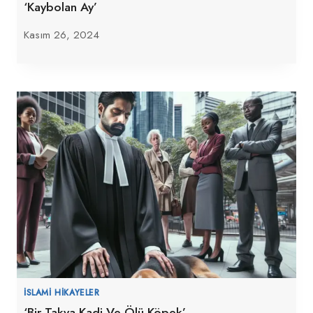
‘Kaybolan Ay’
Kasım 26, 2024
İSLAMI HIKAYELER
‘Bir Takva Kadi Ve Ölü Köpek’