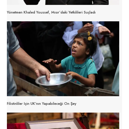
Yönetmen Khaled Youssef, Mısır’daki Yetkilileri Suçladı
Filistinliler Için UK’nın Yapabileceği On Şey