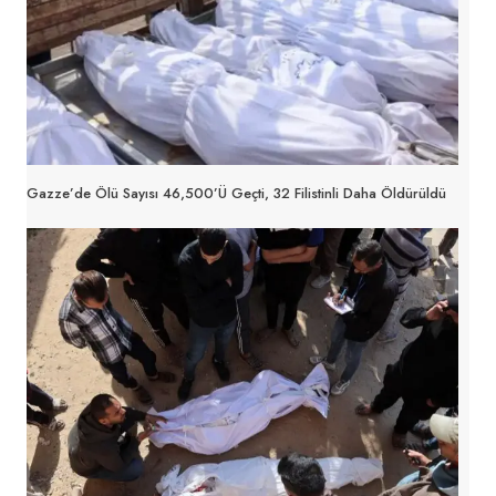
Gazze’de Ölü Sayısı 46,500’ü Geçti, 32 Filistinli Daha Öldürüldü