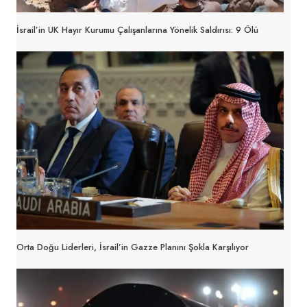
İsrail’in UK Hayır Kurumu Çalışanlarına Yönelik Saldırısı: 9 Ölü
Orta Doğu Liderleri, İsrail’in Gazze Planını Şokla Karşılıyor