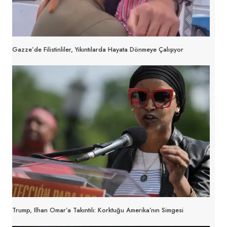
Gazze’de Filistinliler, Yıkıntılarda Hayata Dönmeye Çalışıyor
Trump, Ilhan Omar’a Takıntılı: Korktuğu Amerika’nın Simgesi