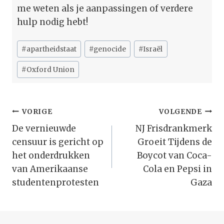
me weten als je aanpassingen of verdere
hulp nodig hebt!
Bericht
#
apartheidstaat
#
genocide
#
Israël
tags:
#
Oxford Union
Bericht
VORIGE
VOLGENDE
Navigatie
De vernieuwde
NJ Frisdrankmerk
censuur is gericht op
Groeit Tijdens de
het onderdrukken
Boycot van Coca-
van Amerikaanse
Cola en Pepsi in
studentenprotesten
Gaza