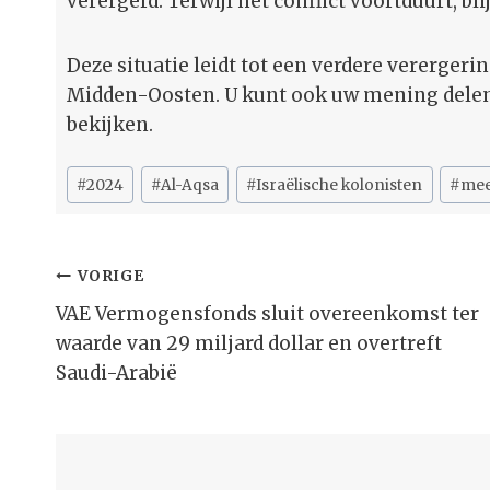
verergerd. Terwijl het conflict voortduurt, b
Deze situatie leidt tot een verdere vererger
Midden-Oosten. U kunt ook uw mening delen 
bekijken.
Bericht
#
2024
#
Al-Aqsa
#
Israëlische kolonisten
#
mee
tags:
Bericht
VORIGE
Navigatie
VAE Vermogensfonds sluit overeenkomst ter
waarde van 29 miljard dollar en overtreft
Saudi-Arabië