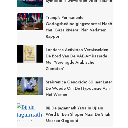
Symbool Is Geworden Voor Isolatie
Trump’s Permanente
Oorlogsbeëindigingsvoorstel Heeft
Het ‘Gaza Riviera’ Plan Verlaten:
Rapport
Londense Activisten Verwisselden
De Bord Van De VAE-Ambassade
Met ‘Verenigde Arabische
Zionisten’
Srebrenica Genocide: 30 Jaar Later
De Woede Om De Hypocrisie Van
Het Westen
Bij De Jagannath Yatra In Ujjain
Werd Er Een Slipper Naar De Shah
Moskee Gegooid