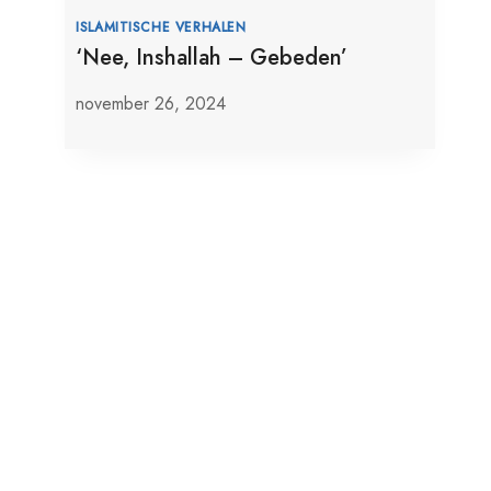
De Moslim Activiteit In Het Engelse
ISLAMITISCHE VERHALEN
‘Nee, Inshallah – Gebeden’
Parlement: Toepassing Die Oeigoerse
Inhoud Censureert Sponsor
november 26, 2024
februari 24, 2025