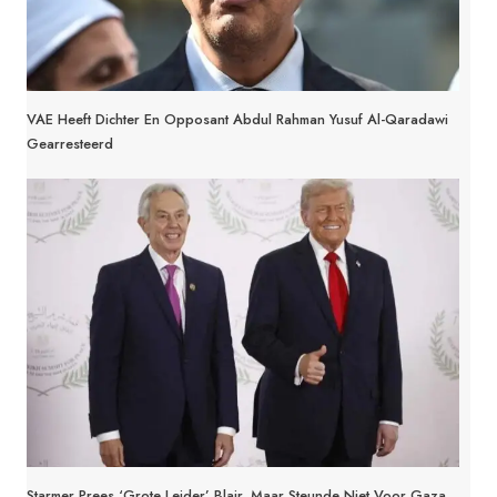
VAE Heeft Dichter En Opposant Abdul Rahman Yusuf Al-Qaradawi
Gearresteerd
Starmer Prees ‘grote Leider’ Blair, Maar Steunde Niet Voor Gaza