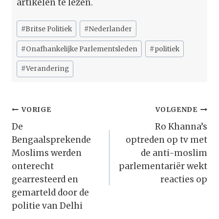
artikelen te lezen.
Bericht
#
Britse Politiek
#
Nederlander
tags:
#
Onafhankelijke Parlementsleden
#
politiek
#
Verandering
Bericht
VORIGE
VOLGENDE
Navigatie
De
Ro Khanna’s
Bengaalsprekende
optreden op tv met
Moslims werden
de anti-moslim
onterecht
parlementariër wekt
gearresteerd en
reacties op
gemarteld door de
politie van Delhi