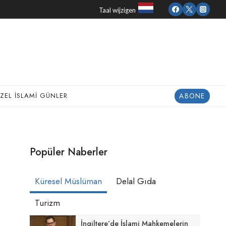
Taal wijzigen
ABONE
ZEL İSLAMI GÜNLER
Popüler Naberler
Küresel Müslüman
Delal Gıda
Turizm
İngiltere’de İslami Mahkemelerin