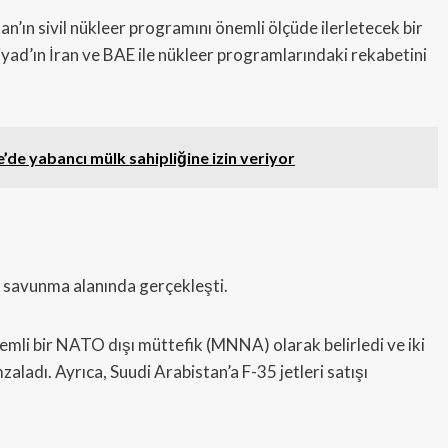
tan’ın sivil nükleer programını önemli ölçüde ilerletecek bir
iyad’ın İran ve BAE ile nükleer programlarındaki rekabetini
’de yabancı mülk sahipliğine izin veriyor
e savunma alanında gerçekleşti.
nemli bir NATO dışı müttefik (MNNA) olarak belirledi ve iki
aladı. Ayrıca, Suudi Arabistan’a F-35 jetleri satışı