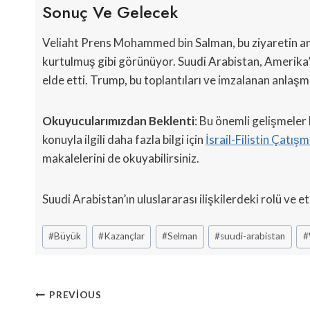
Sonuç Ve Gelecek
Veliaht Prens Mohammed bin Salman, bu ziyaretin 
kurtulmuş gibi görünüyor. Suudi Arabistan, Amerika’
elde etti. Trump, bu toplantıları ve imzalanan anlaşm
Okuyucularımızdan Beklenti
: Bu önemli gelişmeler
konuyla ilgili daha fazla bilgi için
İsrail-Filistin Çatışm
makalelerini de okuyabilirsiniz.
Suudi Arabistan’ın uluslararası ilişkilerdeki rolü ve et
Post
#
Büyük
#
Kazançlar
#
Selman
#
suudi-arabistan
#
Tags:
Yazı
PREVIOUS