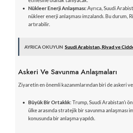
etmesine olanak tanıyacak.
Nükleer Enerji Anlaşması
: Ayrıca, Suudi Arabis
nükleer enerji anlaşması imzalandı. Bu durum, R
artırabilir.
AYRICA OKUYUN
Suudi Arabistan, Riyad ve Cidde
Askeri Ve Savunma Anlaşmaları
Ziyaretin en önemli kazanımlarından biri de askeri v
Büyük Bir Ortaklık
: Trump, Suudi Arabistan’ı ö
ülke arasında stratejik bir savunma anlaşması imz
konusunda bir anlaşma yapıldı.