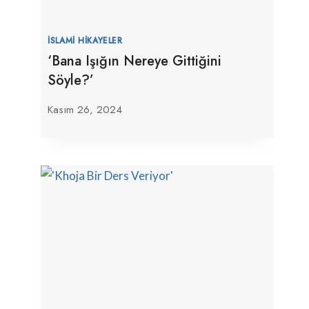
İSLAMI HIKAYELER
‘Bana Işığın Nereye Gittiğini
Söyle?’
Kasım 26, 2024