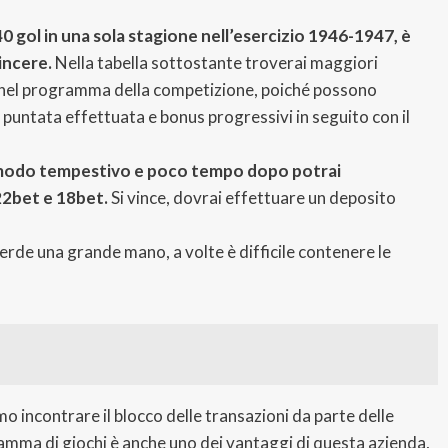
 gol in una sola stagione nell’esercizio 1946-1947, è
vincere.
Nella tabella sottostante troverai maggiori
to nel programma della competizione, poiché possono
untata effettuata e bonus progressivi in seguito con il
 modo tempestivo e poco tempo dopo potrai
 22bet e 18bet.
Si vince, dovrai effettuare un deposito
de una grande mano, a volte è difficile contenere le
o incontrare il blocco delle transazioni da parte delle
mma di giochi è anche uno dei vantaggi di questa azienda,