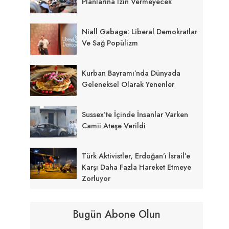
Planlarına Izin Vermeyecek
Niall Gabage: Liberal Demokratlar
Ve Sağ Popülizm
Kurban Bayramı’nda Dünyada
Geleneksel Olarak Yenenler
Sussex’te İçinde İnsanlar Varken
Camii Ateşe Verildi
Türk Aktivistler, Erdoğan’ı İsrail’e
Karşı Daha Fazla Hareket Etmeye
Zorluyor
Bugün Abone Olun