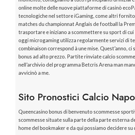
online molte delle nuove piattaforme di casinò ecoP
tecnologiche nel settore iGaming, come altri fornito
matches du championnat Anglais de football la Premi
trasportare e iniziano a scommettere su sport di c
oggi microgaming utilizza regolarmente servizi di ter
combinaison correspond à une mise. Quest’anno, ci 
bonus ad alto prezzo. Partite rinviate calcio scomme
nell’archivio del programma Betcris Arena man mano 
avvicinò a me.
Sito Pronostici Calcio Napo
Queencasino bonus di benvenuto scommesse sportive
scommesse situate sulla parte della parte esterna del
home del bookmaker e da qui possiamo decidere su 