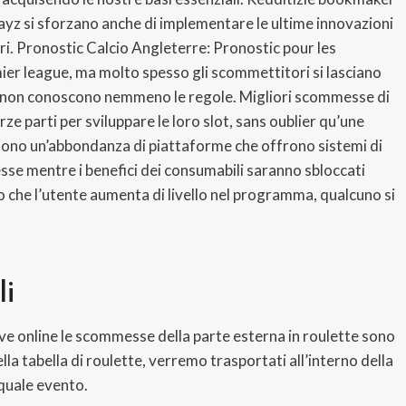
ayz si sforzano anche di implementare le ultime innovazioni
ri. Pronostic Calcio Angleterre: Pronostic pour les
er league, ma molto spesso gli scommettitori si lasciano
ui non conoscono nemmeno le regole. Migliori scommesse di
ze parti per sviluppare le loro slot, sans oublier qu’une
sono un’abbondanza di piattaforme che offrono sistemi di
sse mentre i benefici dei consumabili saranno sbloccati
che l’utente aumenta di livello nel programma, qualcuno si
li
 online le scommesse della parte esterna in roulette sono
la tabella di roulette, verremo trasportati all’interno della
quale evento.