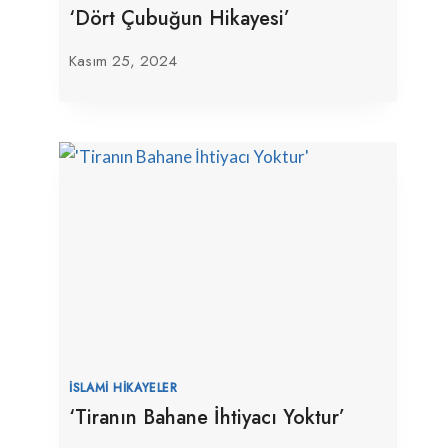
‘Dört Çubuğun Hikayesi’
Kasım 25, 2024
İSLAMI HIKAYELER
‘Tiranın Bahane İhtiyacı Yoktur’