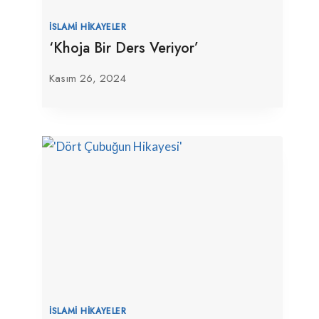
İSLAMI HIKAYELER
‘Khoja Bir Ders Veriyor’
Kasım 26, 2024
Maximal Casino Login
Kasım 14, 2025
İSLAMI HIKAYELER