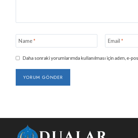
Name
*
Email
*
Daha sonraki yorumlarımda kullanılması için adım, e-post