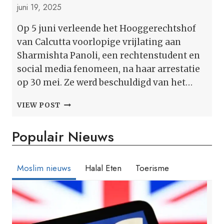
juni 19, 2025
Op 5 juni verleende het Hooggerechtshof
van Calcutta voorlopige vrijlating aan
Sharmishta Panoli, een rechtenstudent en
social media fenomeen, na haar arrestatie
op 30 mei. Ze werd beschuldigd van het…
CALCUTTA
VIEW POST
HC
VERLEENT
Populair Nieuws
TIJDELIJKE
VRIJLATING
AAN
FENOMEEN
Moslim nieuws
Halal Eten
Toerisme
SHARMISTA
PANOLI