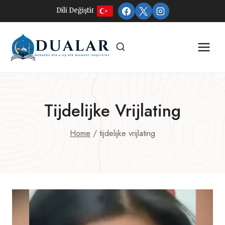
Doorgaan
Dili Değiştir
naar
inhoud
Tijdelijke Vrijlating
Home
/
tijdelijke vrijlating